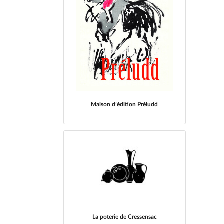
Maison d’édition Préludd
La poterie de Cressensac